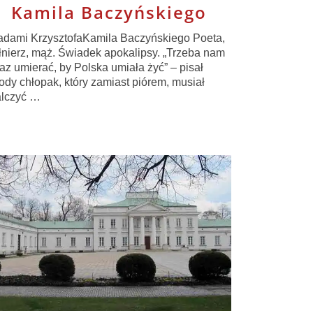
Kamila Baczyńskiego
adami KrzysztofaKamila Baczyńskiego Poeta,
łnierz, mąż. Świadek apokalipsy. „Trzeba nam
raz umierać, by Polska umiała żyć” – pisał
ody chłopak, który zamiast piórem, musiał
lczyć …