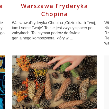
a
Warszawa Fryderyka
Chopina
ie
WarszawaFryderyka Chopina „Gdzie skarb Twój,
Wi
zy
tam i serce Twoje” To nie jest zwykły spacer po
Ni
ego
zabytkach. To intymna podróż do świata
Rz
genialnego kompozytora, który w …
Re
wa