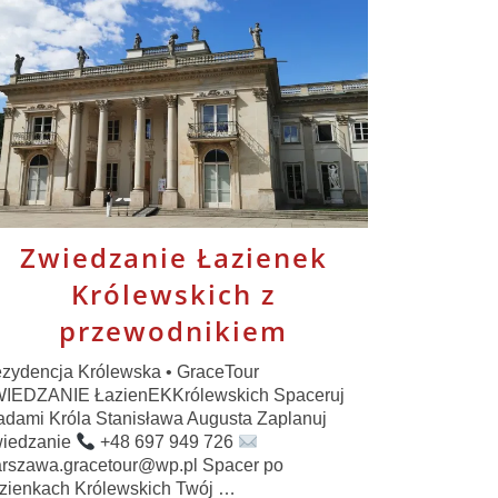
Zwiedzanie Łazienek
Królewskich z
przewodnikiem
zydencja Królewska • GraceTour
IEDZANIE ŁazienEKKrólewskich Spaceruj
adami Króla Stanisława Augusta Zaplanuj
iedzanie
+48 697 949 726
rszawa.gracetour@wp.pl Spacer po
zienkach Królewskich Twój …