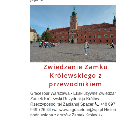
Zwiedzanie Zamku
Królewskiego z
przewodnikiem
GraceTour Warszawa • Ekskluzywne Zwiedzan
Zamek Królewski Rezydencja Królów
Rzeczypospolitej Zaplanuj Spacer
+48 697
949 726
warszawa.gracetour@wp.pl Histor
podniesiona z gruzów Zamek Królewski …