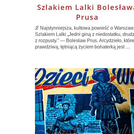
Szlakiem Lalki Bolesław
Prusa
ℒ Najsłynniejsza, kultowa powieść o Warszaw
Szlakiem Lalki „Jedni giną z niedostatku, drud
z rozpusty.” — Bolesław Prus. Arcydzieło, któr
prawdziwą, tętniącą życiem bohaterką jest …