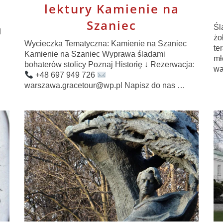
lektury Kamienie na
Szaniec
Śl
d
żo
Wycieczka Tematyczna: Kamienie na Szaniec
te
Kamienie na Szaniec Wyprawa śladami
mł
bohaterów stolicy Poznaj Historię ↓ Rezerwacja:
wa
+48 697 949 726
warszawa.gracetour@wp.pl Napisz do nas …