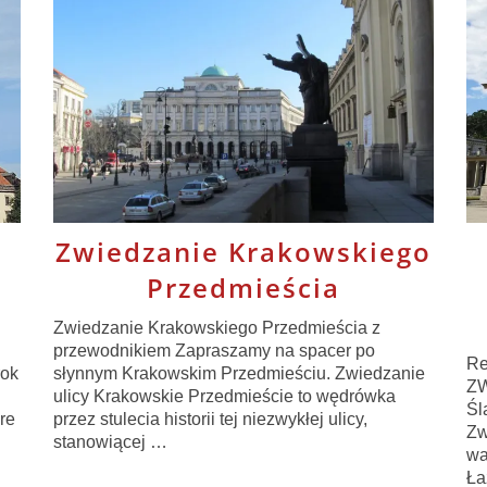
Zwiedzanie Krakowskiego
Przedmieścia
Zwiedzanie Krakowskiego Przedmieścia z
przewodnikiem Zapraszamy na spacer po
Re
rok
słynnym Krakowskim Przedmieściu. Zwiedzanie
ZW
ulicy Krakowskie Przedmieście to wędrówka
Śl
re
przez stulecia historii tej niezwykłej ulicy,
Zw
stanowiącej …
wa
Ła