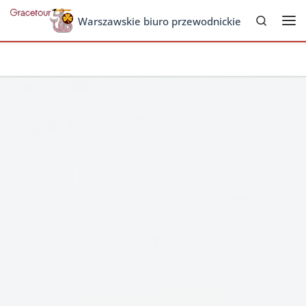
Search
Skip to content
Warszawskie biuro przewodnickie
Me