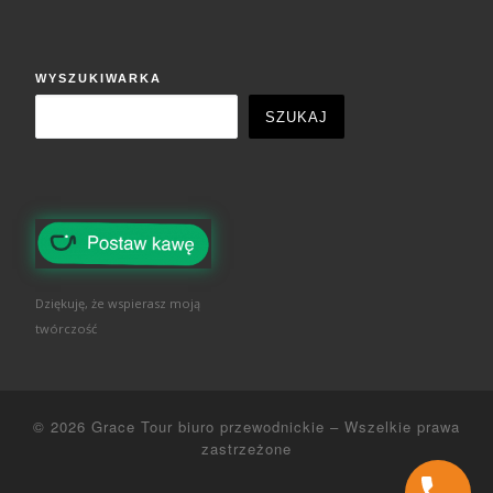
WYSZUKIWARKA
SZUKAJ
Dziękuję, że wspierasz moją
twórczość
© 2026
Grace Tour biuro przewodnickie
–
Wszelkie prawa
zastrzeżone