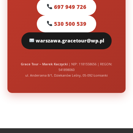
697 949 726
530 500 539
warszawa.gracetour@wp.pl
Grace Tour – Marek Kaczycki
| NIP: 1181558656 | REGON:
541898060
ul. Andersena 8/1, Dziekanów Leśny, 05-092 Łomianki