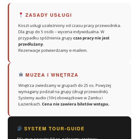
ZASADY USŁUGI
Koszt usługi uzależniony od czasu pracy przewodnika.
Dla grup do 5 osób – wycena indywidualna. W
przypadku spóźnienia grupy
czas pracy nie jest
przedłużany
.
Rezerwacje potwierdzamy e-mailem.
MUZEA I WNĘTRZA
Wnętrza zwiedzamy w grupach do 25 os. Powyżej
wymagany podział na grupy (drugi przewodnik).
Systemy audio (10+) obowiązkowe w Zamku i
Łazienkach.
Cena nie zawiera biletów wstępu.
SYSTEM TOUR-GUIDE
Dla grup powyżej 50 os. polecamy zestawy