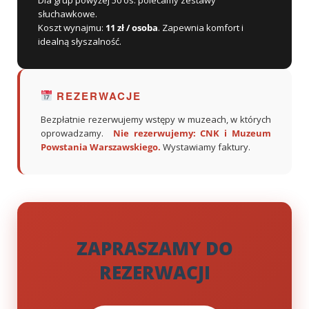
słuchawkowe.
Koszt wynajmu:
11 zł / osoba
. Zapewnia komfort i
idealną słyszalność.
REZERWACJE
Bezpłatnie rezerwujemy wstępy w muzeach, w których
oprowadzamy.
Nie rezerwujemy: CNK i Muzeum
Powstania Warszawskiego.
Wystawiamy faktury.
ZAPRASZAMY DO
REZERWACJI