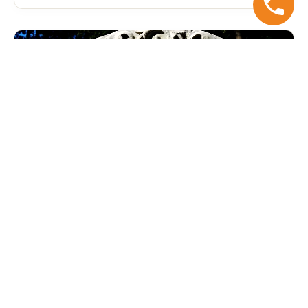
Cmentarz Żydowski
Założony w 1806 roku, jest jednym z nielicznych
czynnych obecnie w Polsce cmentarzy żydowskich.
Wyjątkowa nekropolia przy ul. Okopowej to jedno z
najbardziej namacalnych świadectw dawnej,