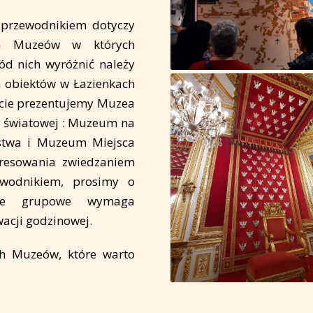
 przewodnikiem dotyczy
ch Muzeów w których
ód nich wyróżnić należy
 obiektów w Łazienkach
ercie prezentujemy Muzea
y światowej : Muzeum na
stwa i Muzeum Miejsca
eresowania zwiedzaniem
wodnikiem, prosimy o
anie grupowe wymaga
wacji godzinowej.
ch Muzeów, które warto