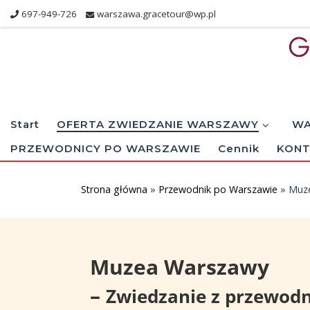
697-949-726
warszawa.gracetour@wp.pl
Skip to content
Start
OFERTA ZWIEDZANIE WARSZAWY
WA
PRZEWODNICY PO WARSZAWIE
Cennik
KONT
Strona główna
»
Przewodnik po Warszawie
»
Muz
Muzea Warszawy
–
Zwiedzanie z przewod