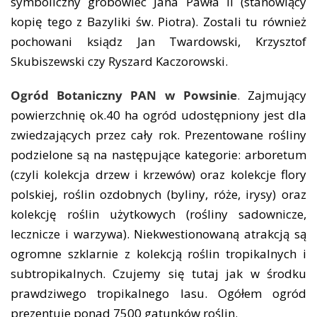
symboliczny grobowiec Jana Pawła II (stanowiący
kopię tego z Bazyliki św. Piotra). Zostali tu również
pochowani ksiądz Jan Twardowski, Krzysztof
Skubiszewski czy Ryszard Kaczorowski.
Ogród Botaniczny PAN w Powsinie
.
Zajmujący
powierzchnię ok.40 ha ogród udostępniony jest dla
zwiedzających przez cały rok. Prezentowane rośliny
podzielone są na następujące kategorie: arboretum
(czyli kolekcja drzew i krzewów) oraz kolekcje flory
polskiej, roślin ozdobnych (byliny, róże, irysy) oraz
kolekcję roślin użytkowych (rośliny sadownicze,
lecznicze i warzywa). Niekwestionowaną atrakcją są
ogromne szklarnie z kolekcją roślin tropikalnych i
subtropikalnych. Czujemy się tutaj jak w środku
prawdziwego tropikalnego lasu. Ogółem ogród
prezentuje ponad 7500 gatunków roślin.