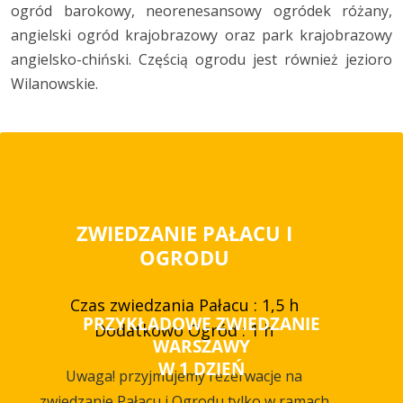
ogród barokowy, neorenesansowy ogródek różany,
angielski ogród krajobrazowy oraz park krajobrazowy
angielsko-chiński. Częścią ogrodu jest również jezioro
Wilanowskie.
ZWIEDZANIE PAŁACU I
OGRODU
Czas zwiedzania Pałacu : 1,5 h
PRZYKŁADOWE ZWIEDZANIE
Dodatkowo Ogród : 1 h
WARSZAWY
W 1 DZIEŃ
Uwaga! przyjmujemy rezerwacje na
zwiedzanie Pałacu i Ogrodu tylko w ramach