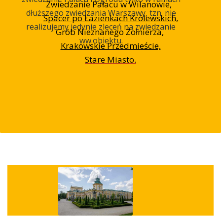
Zwiedzanie Pałacu w Wilanowie,
dłuższego zwiedzania Warszawy, tzn. nie
Spacer po Łazienkach Królewskich,
realizujemy jedynie zleceń na zwiedzanie
Grób Nieznanego Żołnierza,
ww.obiektu.
Krakowskie Przedmieście,
Stare Miasto.