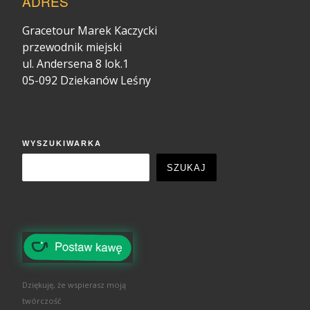
ADRES
Gracetour Marek Kaczycki
przewodnik miejski
ul. Andersena 8 lok.1
05-092 Dziekanów Leśny
WYSZUKIWARKA
SZUKAJ
Dziękuję, że wspierasz moją
twórczość