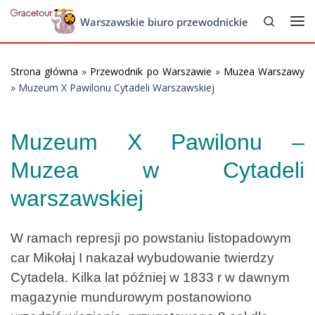
Search
Skip to content
Warszawskie biuro przewodnickie
Me
Strona główna
»
Przewodnik po Warszawie
»
Muzea Warszawy
»
Muzeum X Pawilonu Cytadeli Warszawskiej
Muzeum X Pawilonu –
Muzea w Cytadeli
warszawskiej
W ramach represji po powstaniu listopadowym
car Mikołaj I nakazał wybudowanie twierdzy
Cytadela. Kilka lat później w 1833 r w dawnym
magazynie mundurowym postanowiono