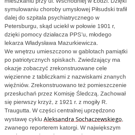
mieszkaniu przy ul. Wschodniej w Łodzi. Dzięki
symulowaniu choroby umysłowej Piłsudski trafił
dalej do szpitala psychiatrycznego w
Petersburgu, skąd uciekł w połowie 1901 r,
dzięki pomocy działacza PPS’u, młodego
lekarza Władysława Mazurkiewicza.
We wnętrzu umieszczono w gablotach pamiątki
po patriotycznych spiskach. Zwiedzający ma
okazje zobaczyć zrekonstruowane cele
więzienne z tabliczkami z nazwiskami znanych
więźniów. Zrekonstruowano też pomieszczenie
przesłuchań przez Komisję Śledczą. Zachował
się pierwszy krzyż, z 1921 r. z mogiły R.
Traugutta. W części centralnej uprzędzono
Aleksandra Sochaczewskiego
wystawę cyklu
,
zwanego reporterem katorgi. W największym