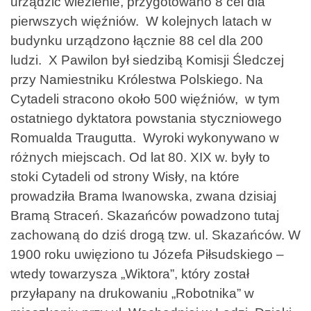
urządzić wiezienie, przygotowano 8 cel dla
pierwszych więźniów. W kolejnych latach w
budynku urządzono łącznie 88 cel dla 200
ludzi. X Pawilon był siedzibą Komisji Śledczej
przy Namiestniku Królestwa Polskiego. Na
Cytadeli stracono około 500 więźniów, w tym
ostatniego dyktatora powstania styczniowego
Romualda Traugutta. Wyroki wykonywano w
różnych miejscach. Od lat 80. XIX w. były to
stoki Cytadeli od strony Wisły, na które
prowadziła Brama Iwanowska, zwana dzisiaj
Bramą Straceń. Skazańców powadzono tutaj
zachowaną do dziś drogą tzw. ul. Skazańców. W
1900 roku uwięziono tu Józefa Piłsudskiego –
wtedy towarzysza „Wiktora”, który został
przyłapany na drukowaniu „Robotnika” w