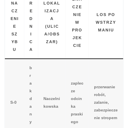
NA
R
LOKAL
CZE
CZ
E
IZACJ
NIE
LOS PO
ENI
D
A
W
WSTRZY
E
N
(ULIC
PRO
MANIU
SZ
I
A/OBS
JEK
YB
C
ZAR)
CIE
U
A
b
r
a
zaplec
przerwanie
k
ze
robót,
d
Naczelni
odcin
S‑0
zalanie,
a
kowska
ka
zabezpiecze
n
praski
nie stropem
y
ego