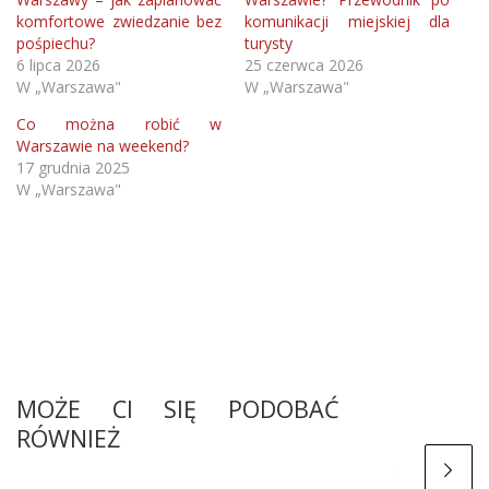
przygotowanie do przyjęcia ludności. Między nimi
komfortowe zwiedzanie bez
komunikacji miejskiej dla
istnieje duża luka techniczna i organizacyjna.
pośpiechu?
turysty
6 lipca 2026
25 czerwca 2026
W „Warszawa"
W „Warszawa"
Co można robić w
Warszawie na weekend?
17 grudnia 2025
W „Warszawa"
MOŻE CI SIĘ PODOBAĆ
RÓWNIEŻ