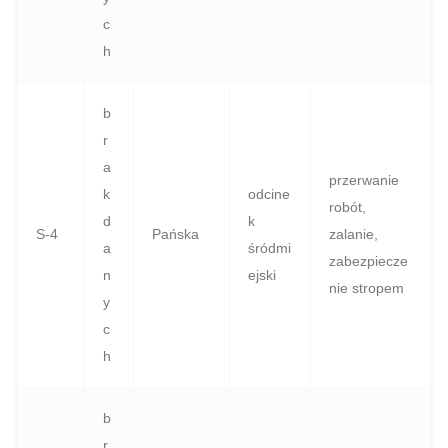
c
h
b
r
a
przerwanie
k
odcine
robót,
d
k
S‑4
Pańska
zalanie,
a
śródmi
zabezpiecze
n
ejski
nie stropem
y
c
h
b
r