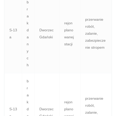
b
r
a
przerwanie
k
rejon
robót,
S‑13
d
Dworzec
plano
zalanie,
a
a
Gdański
wanej
zabezpiecze
n
stacji
nie stropem
y
c
h
b
r
a
przerwanie
k
rejon
robót,
S‑13
d
Dworzec
plano
zalanie,