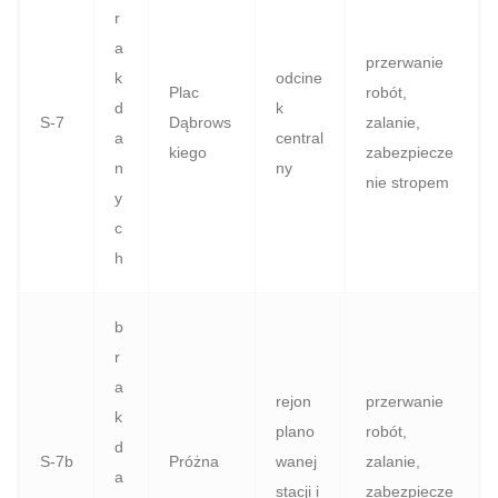
r
a
przerwanie
k
odcine
Plac
robót,
d
k
S‑7
Dąbrows
zalanie,
a
central
kiego
zabezpiecze
n
ny
nie stropem
y
c
h
b
r
a
rejon
przerwanie
k
plano
robót,
d
S‑7b
Próżna
wanej
zalanie,
a
stacji i
zabezpiecze