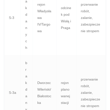
a
rejon
przerwanie
k
odcine
Władysła
robót,
d
k pod
S‑3
wa
zalanie,
a
Wisłą i
IV/Targo
zabezpiecze
n
Praga
wa
nie stropem
y
c
h
b
r
a
przerwanie
k
Dworzec
rejon
robót,
d
Wileński/
plano
S‑3a
zalanie,
a
Białostoc
wanej
zabezpiecze
n
ka
stacji
nie stropem
y