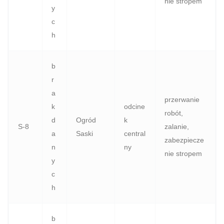
nie stropem
y
c
h
b
r
a
przerwanie
k
odcine
robót,
d
Ogród
k
S‑8
zalanie,
a
Saski
central
zabezpiecze
n
ny
nie stropem
y
c
h
b