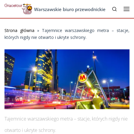
Search
Skip to content
Warszawskie biuro przewodnickie
Me
Strona główna
»
Tajemnice warszawskiego metra – stacje,
których nigdy nie otwarto i ukryte schrony.
Tajemnice warszawskiego metra – stacje, których nigdy nie
otwarto i ukryte schrony.