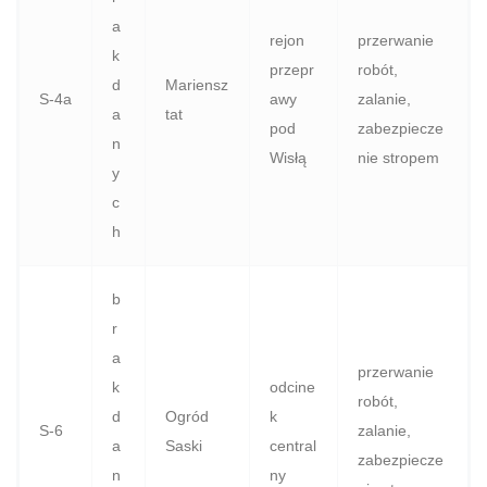
a
rejon
przerwanie
k
przepr
robót,
d
Mariensz
S‑4a
awy
zalanie,
a
tat
pod
zabezpiecze
n
Wisłą
nie stropem
y
c
h
b
r
a
przerwanie
k
odcine
robót,
d
Ogród
k
S‑6
zalanie,
a
Saski
central
zabezpiecze
n
ny