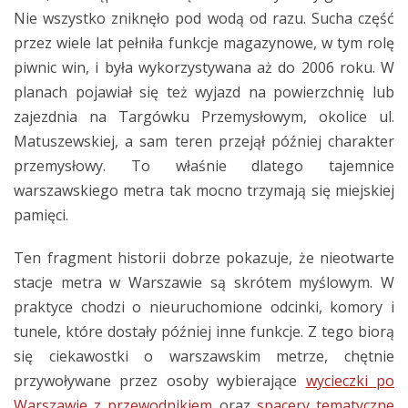
Nie wszystko zniknęło pod wodą od razu. Sucha część
przez wiele lat pełniła funkcje magazynowe, w tym rolę
piwnic win, i była wykorzystywana aż do 2006 roku. W
planach pojawiał się też wyjazd na powierzchnię lub
zajezdnia na Targówku Przemysłowym, okolice ul.
Matuszewskiej, a sam teren przejął później charakter
przemysłowy. To właśnie dlatego tajemnice
warszawskiego metra tak mocno trzymają się miejskiej
pamięci.
Ten fragment historii dobrze pokazuje, że nieotwarte
stacje metra w Warszawie są skrótem myślowym. W
praktyce chodzi o nieuruchomione odcinki, komory i
tunele, które dostały później inne funkcje. Z tego biorą
się ciekawostki o warszawskim metrze, chętnie
przywoływane przez osoby wybierające
wycieczki po
Warszawie z przewodnikiem
oraz
spacery tematyczne