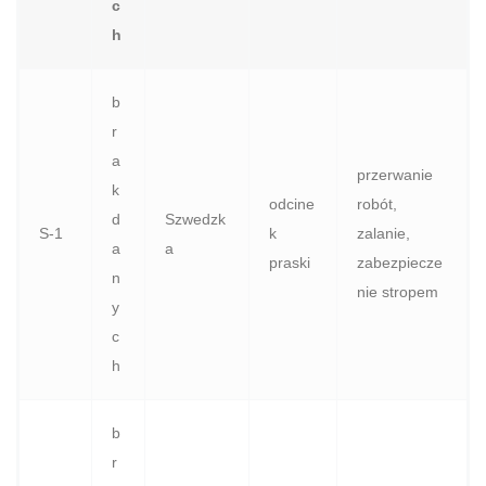
c
h
b
r
a
przerwanie
k
odcine
robót,
d
Szwedzk
S‑1
k
zalanie,
a
a
praski
zabezpiecze
n
nie stropem
y
c
h
b
r