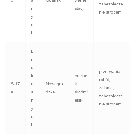
c
a
Gdański
wanej
zabezpiecze
n
stacji
nie stropem
y
c
h
b
r
a
przerwanie
k
odcine
robót,
S‑17
d
Nowogro
k
zalanie,
a
a
dzka
śródmi
zabezpiecze
n
ejski
nie stropem
y
c
h