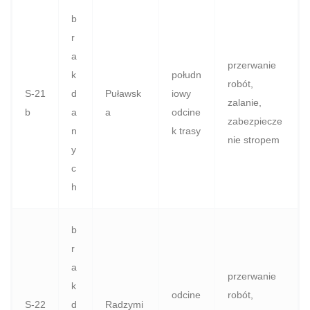
b
r
a
przerwanie
k
połudn
robót,
S‑21
d
Puławsk
iowy
zalanie,
b
a
a
odcine
zabezpiecze
n
k trasy
nie stropem
y
c
h
b
r
a
przerwanie
k
odcine
robót,
S‑22
d
Radzymi