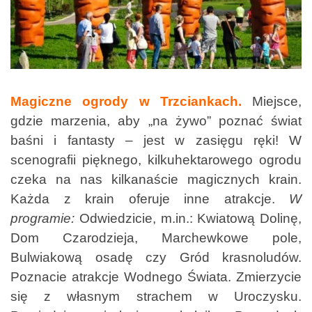
Magiczne ogrody w Trzciankach.
Miejsce,
gdzie marzenia, aby „na żywo” poznać świat
baśni i fantasty – jest w zasięgu ręki! W
scenografii pięknego, kilkuhektarowego ogrodu
czeka na nas kilkanaście magicznych krain.
Każda z krain oferuje inne atrakcje.
W
programie:
Odwiedzicie, m.in.: Kwiatową Dolinę,
Dom Czarodzieja, Marchewkowe pole,
Bulwiakową osadę czy Gród krasnoludów.
Poznacie atrakcje Wodnego Świata. Zmierzycie
się z własnym strachem w Uroczysku.