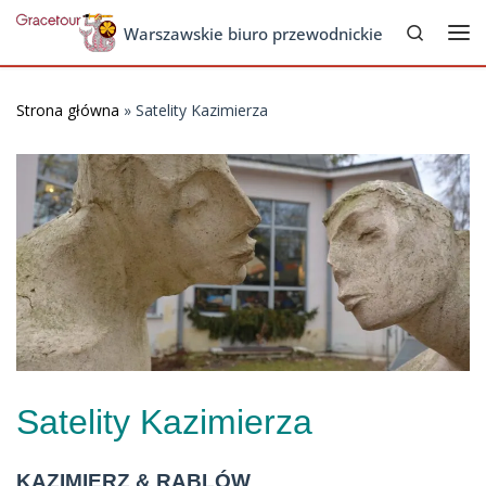
Search
Skip to content
Warszawskie biuro przewodnickie
Me
Strona główna
»
Satelity Kazimierza
Satelity Kazimierza
KAZIMIERZ & RĄBLÓW