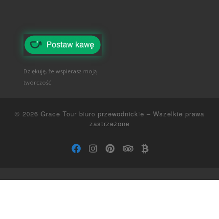
Dziękuję, że wspierasz moją
twórczość
© 2026
Grace Tour biuro przewodnickie
–
Wszelkie prawa
zastrzeżone