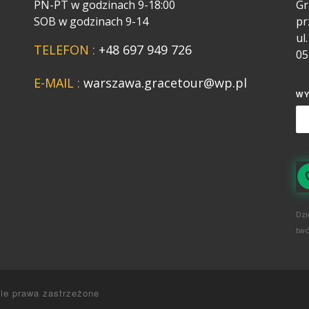
PN-PT w godzinach 9-18:00
Gr
SOB w godzinach 9-14
pr
ul
TELEFON :
+48 697 949 726
05
E-MAIL :
warszawa.gracetour@wp.pl
W
Dzi
twó
ie prawa zastrzeżone