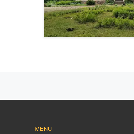
Nawigacja postów
MENU