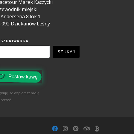
acetour Marek Kaczycki
zewodnik miejski
. Andersena 8 lok.1
-092 Dziekanów Leśny
YSZUKIWARKA
SZUKAJ
ękuję, że wspierasz moją
rczość