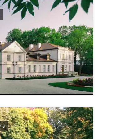
a
ana