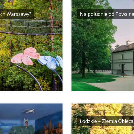
cach Warszawy?
Na południe od Powsin
Łódzkie – Ziemia Obiec