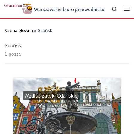
Search
Skip to content
Warszawskie biuro przewodnickie
Me
Strona główna
»
Gdańsk
Gdańsk
1 posta
Wzdłuż zatoki Gdańskiej