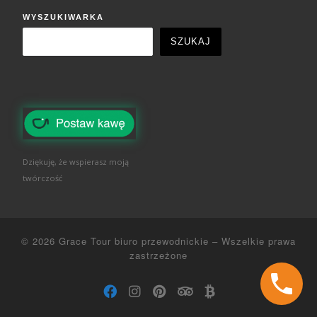
WYSZUKIWARKA
SZUKAJ
Dziękuję, że wspierasz moją
twórczość
© 2026
Grace Tour biuro przewodnickie
–
Wszelkie prawa
zastrzeżone