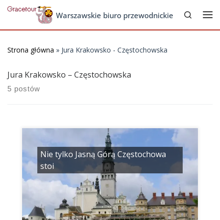
Search
Skip to content
Warszawskie biuro przewodnickie
Me
Strona główna
»
Jura Krakowsko - Częstochowska
Jura Krakowsko – Częstochowska
5 postów
Nie tylko Jasną Górą Częstochowa
stoi