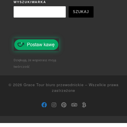
WYSZUKIWARKA
SZUKAJ
Dziękuję, że wspierasz moją
twórczość
© 2026
Grace Tour biuro przewodnickie
–
Wszelkie prawa
zastrzeżone