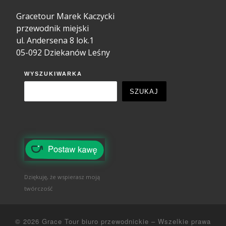
Gracetour Marek Kaczycki
przewodnik miejski
ul. Andersena 8 lok.1
05-092 Dziekanów Leśny
WYSZUKIWARKA
SZUKAJ
Dziękuję, że wspierasz moją
twórczość
© 2026
Grace Tour biuro przewodnickie
–
Wszelkie prawa