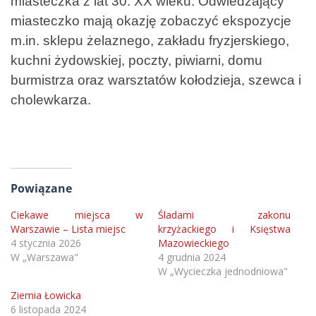
miasteczka z lat 30. XX wieku. Odwiedzający
miasteczko mają okazję zobaczyć ekspozycje
m.in. sklepu żelaznego, zakładu fryzjerskiego,
kuchni żydowskiej, poczty, piwiarni, domu
burmistrza oraz warsztatów kołodzieja, szewca i
cholewkarza.
Powiązane
Ciekawe miejsca w
Śladami zakonu
Warszawie – Lista miejsc
krzyżackiego i Księstwa
4 stycznia 2026
Mazowieckiego
W „Warszawa"
4 grudnia 2024
W „Wycieczka jednodniowa"
Ziemia Łowicka
6 listopada 2024