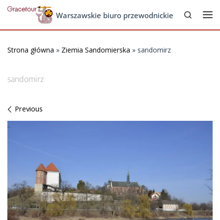
Search
Skip to content
Warszawskie biuro przewodnickie
Me
Strona główna
»
Ziemia Sandomierska
»
sandomirz
sandomirz
Images navigation
Previous