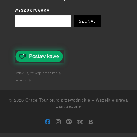
WYSZUKIWARKA
SZUKAJ
Dziękuję, że wspierasz moją
twórczość
© 2026
Grace Tour biuro przewodnickie
–
Wszelkie prawa
zastrzeżone