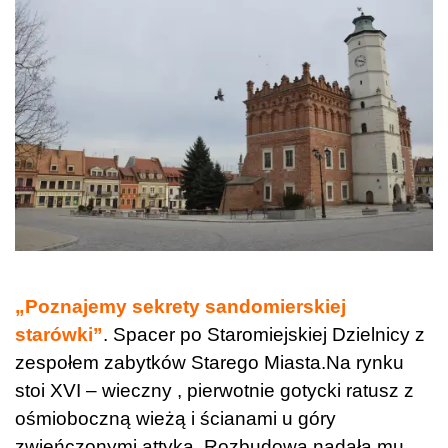
„Poznajemy sekrety sandomierskiej
starówki”
. Spacer po Staromiejskiej Dzielnicy z
zespołem zabytków Starego Miasta.Na rynku
stoi XVI – wieczny , pierwotnie gotycki ratusz z
ośmioboczną wieżą i ścianami u góry
zwieńczonymi attyką. Rozbudowa nadała mu