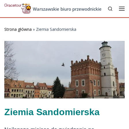
Search
Skip to content
Warszawskie biuro przewodnickie
Me
Strona główna
»
Ziemia Sandomierska
Ziemia Sandomierska