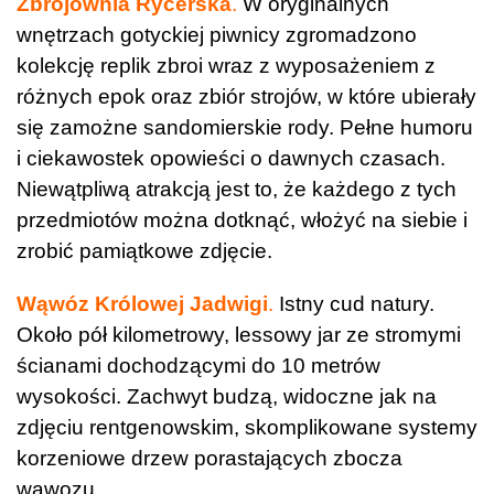
Zbrojownia Rycerska
.
W oryginalnych
wnętrzach gotyckiej piwnicy zgromadzono
kolekcję replik zbroi wraz z wyposażeniem z
różnych epok oraz zbiór strojów, w które ubierały
się zamożne sandomierskie rody. Pełne humoru
i ciekawostek opowieści o dawnych czasach.
Niewątpliwą atrakcją jest to, że każdego z tych
przedmiotów można dotknąć, włożyć na siebie i
zrobić pamiątkowe zdjęcie.
Wąwóz Królowej Jadwigi
.
Istny cud natury.
Około pół kilometrowy, lessowy jar ze stromymi
ścianami dochodzącymi do 10 metrów
wysokości. Zachwyt budzą, widoczne jak na
zdjęciu rentgenowskim, skomplikowane systemy
korzeniowe drzew porastających zbocza
wąwozu.