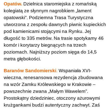
Opatów
.
Dzielnica staromiejska z romańską
kolegiatą ze słynnym nagrobkiem „lament
opatowski”. Podziemna Trasa Turystyczna
utworzona z zespołu dawnych piwnic kupieckich
pod kamienicami stojącymi na Rynku. Jej
długość to 335 metrów. Na trasie spotykamy 46
komór i korytarzy biegnących na trzech
poziomach. Najniższy poziom sięga do 14,5
metra głębokości.
Baranów Sandomierski
.
Wspaniała XVI-
wieczna, renesansowa rezydencja zbudowana
na wzór Zamku Królewskiego w Krakowie –
powszechnie zwana „Małym Wawelem”.
Prostokątny dziedziniec, otoczony ażurowymi
krużgankami budzi autentyczny zachwyt. Zaś