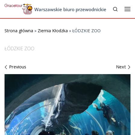
Search
Skip to content
Warszawskie biuro przewodnickie
Me
Strona główna
»
Ziemia Kłodzka
»
ŁÓDZKIE ZOO
ŁÓDZKIE ZOO
Images navigation
Previous
Next