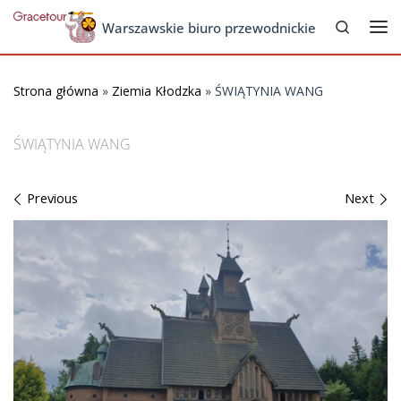
Search
Skip to content
Warszawskie biuro przewodnickie
Me
Strona główna
»
Ziemia Kłodzka
»
ŚWIĄTYNIA WANG
ŚWIĄTYNIA WANG
Images navigation
Previous
Next