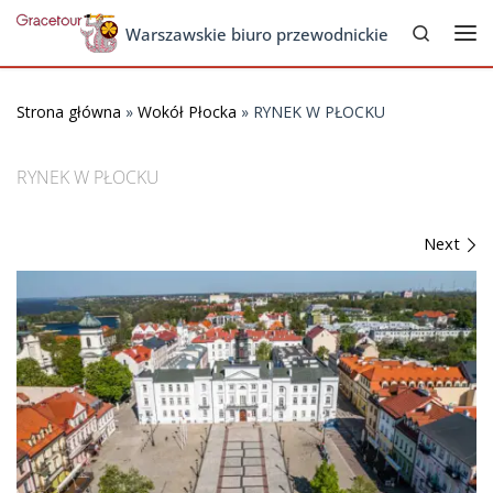
Search
Skip to content
Warszawskie biuro przewodnickie
Me
Strona główna
»
Wokół Płocka
»
RYNEK W PŁOCKU
RYNEK W PŁOCKU
Images navigation
Next