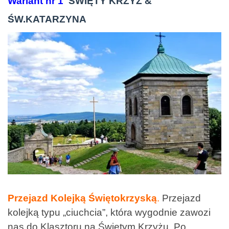
Wariant nr 1
ŚWIĘTY KRZYŻ &
ŚW.KATARZYNA
Przejazd Kolejką Świętokrzyską
.
Przejazd
kolejką typu „ciuchcia”, która wygodnie zawozi
nas do Klasztoru na Świętym Krzyżu. Po