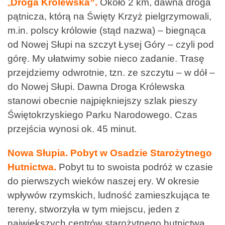
„
Droga Królewska”.
Około 2 km, dawna droga
pątnicza, którą na Święty Krzyż pielgrzymowali,
m.in. polscy królowie (stąd nazwa) – biegnąca
od Nowej Słupi na szczyt Łysej Góry – czyli pod
górę. My ułatwimy sobie nieco zadanie. Trasę
przejdziemy odwrotnie, tzn. ze szczytu – w dół –
do Nowej Słupi. Dawna Droga Królewska
stanowi obecnie najpiękniejszy szlak pieszy
Świętokrzyskiego Parku Narodowego. Czas
przejścia wynosi ok. 45 minut.
Nowa Słupia. Pobyt w Osadzie Starożytnego
Hutnictwa.
Pobyt tu to swoista podróż w czasie
do pierwszych wieków naszej ery. W okresie
wpływów rzymskich, ludność zamieszkująca te
tereny, stworzyła w tym miejscu, jeden z
największych centrów starożytnego hutnictwa.