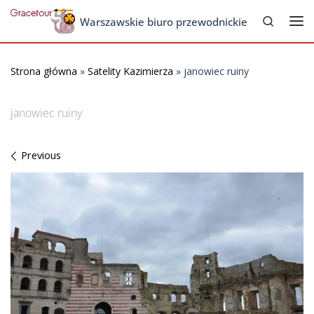
Search
Skip to content
Warszawskie biuro przewodnickie
Me
Strona główna
»
Satelity Kazimierza
»
janowiec ruiny
janowiec ruiny
Images navigation
Previous