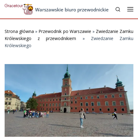
Search
Skip to content
Warszawskie biuro przewodnickie
Me
Strona główna
»
Przewodnik po Warszawie
»
Zwiedzanie Zamku
Królewskiego z przewodnikiem
»
Zwiedzanie Zamku
Królewskiego