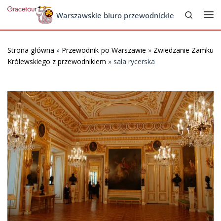
Search
Skip to content
Warszawskie biuro przewodnickie
Me
Strona główna
»
Przewodnik po Warszawie
»
Zwiedzanie Zamku
Królewskiego z przewodnikiem
»
sala rycerska