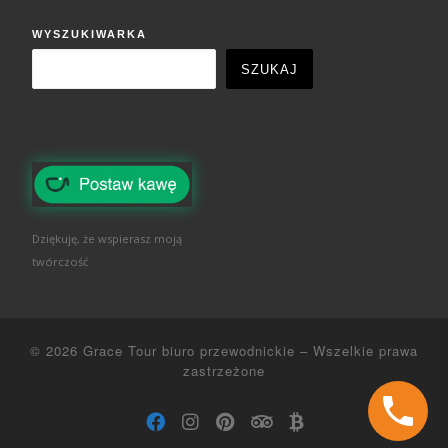
WYSZUKIWARKA
SZUKAJ
Dziękuję, że wspierasz moją
twórczość
© 2026
Grace Tour biuro przewodnickie
–
Wszelkie prawa
zastrzeżone