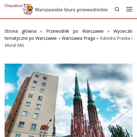
Search
Skip to content
Warszawskie biuro przewodnickie
Me
Strona główna
»
Przewodnik po Warszawie
»
Wycieczki
tematyczne po Warszawie
»
Warszawa Praga
»
Katedra Praska i
Mural Miś