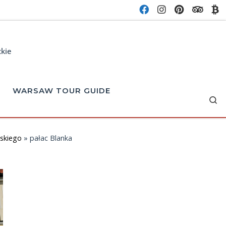
ckie
WARSAW TOUR GUIDE
Se
ńskiego
»
pałac Blanka