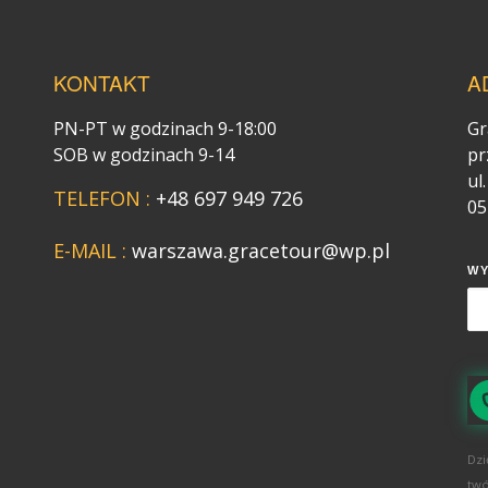
KONTAKT
A
PN-PT w godzinach 9-18:00
Gr
SOB w godzinach 9-14
pr
ul
TELEFON :
+48 697 949 726
05
E-MAIL :
warszawa.gracetour@wp.pl
W
Dzi
twó