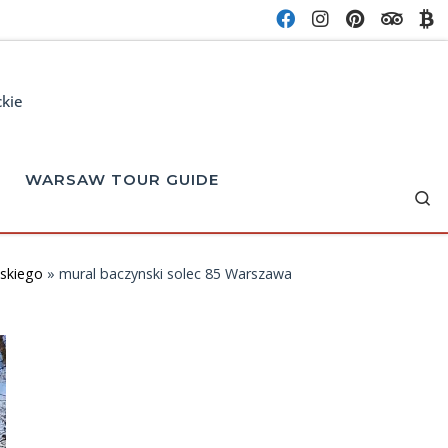
ckie
WARSAW TOUR GUIDE
Se
ńskiego
»
mural baczynski solec 85 Warszawa