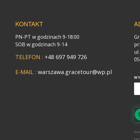
KONTAKT
A
PN-PT w godzinach 9-18:00
Gr
SOB w godzinach 9-14
pr
ul
TELEFON :
+48 697 949 726
05
E-MAIL :
warszawa.gracetour@wp.pl
W
Dzi
twó