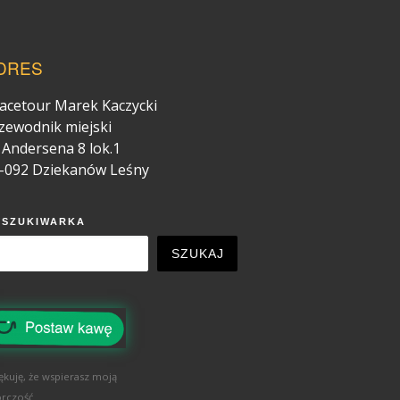
DRES
acetour Marek Kaczycki
zewodnik miejski
. Andersena 8 lok.1
-092 Dziekanów Leśny
YSZUKIWARKA
SZUKAJ
ękuję, że wspierasz moją
rczość