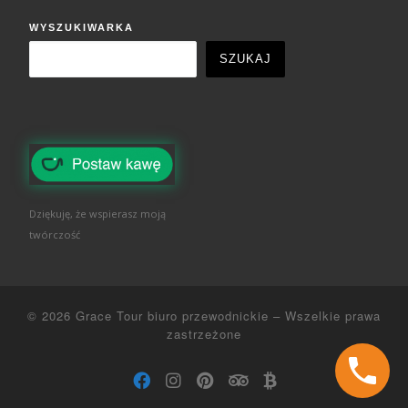
WYSZUKIWARKA
SZUKAJ
Dziękuję, że wspierasz moją
twórczość
© 2026
Grace Tour biuro przewodnickie
–
Wszelkie prawa
zastrzeżone