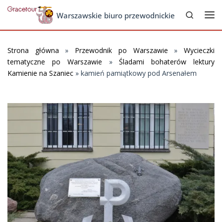
Search
Skip to content
Warszawskie biuro przewodnickie
Me
Strona główna
»
Przewodnik po Warszawie
»
Wycieczki
tematyczne po Warszawie
»
Śladami bohaterów lektury
Kamienie na Szaniec
»
kamień pamiątkowy pod Arsenałem