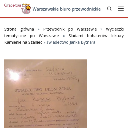
Search
Skip to content
Warszawskie biuro przewodnickie
Me
Strona główna
»
Przewodnik po Warszawie
»
Wycieczki
tematyczne po Warszawie
»
Śladami bohaterów lektury
Kamienie na Szaniec
»
świadectwo Janka Bytnara