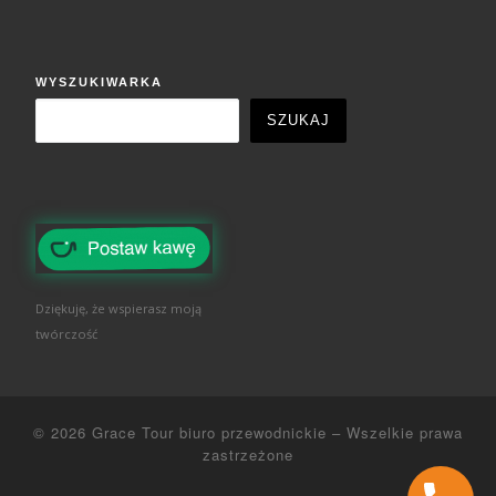
WYSZUKIWARKA
SZUKAJ
Dziękuję, że wspierasz moją
twórczość
© 2026
Grace Tour biuro przewodnickie
–
Wszelkie prawa
zastrzeżone