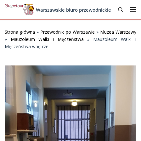
Search
Skip to content
Warszawskie biuro przewodnickie
Me
Strona główna
»
Przewodnik po Warszawie
»
Muzea Warszawy
»
Mauzoleum Walki i Męczeństwa
»
Mauzoleum Walki i
Męczeństwa wnętrze