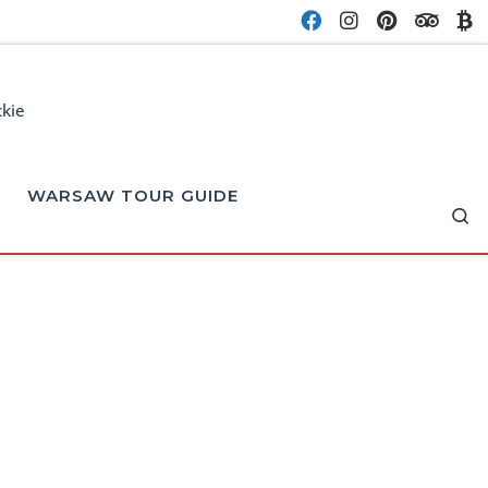
ckie
WARSAW TOUR GUIDE
Se