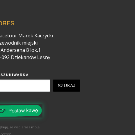
DRES
acetour Marek Kaczycki
zewodnik miejski
. Andersena 8 lok.1
-092 Dziekanów Leśny
YSZUKIWARKA
SZUKAJ
ękuję, że wspierasz moją
rczość