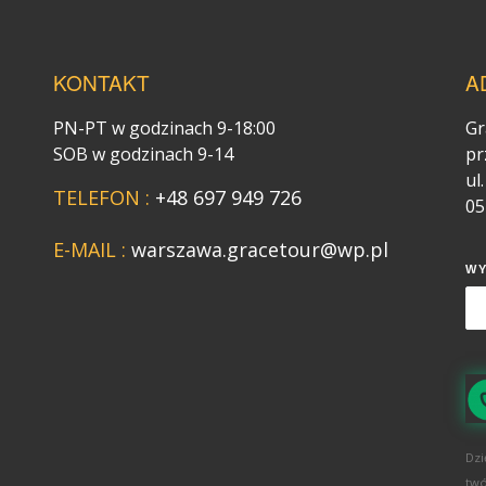
KONTAKT
A
PN-PT w godzinach 9-18:00
Gr
SOB w godzinach 9-14
pr
ul
TELEFON :
+48 697 949 726
05
E-MAIL :
warszawa.gracetour@wp.pl
W
Dzi
twó