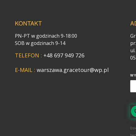
KONTAKT
A
PN-PT w godzinach 9-18:00
Gr
SOB w godzinach 9-14
pr
ul
TELEFON :
+48 697 949 726
05
E-MAIL :
warszawa.gracetour@wp.pl
W
Dzi
twó