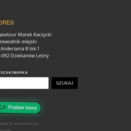
DRES
acetour Marek Kaczycki
zewodnik miejski
. Andersena 8 lok.1
-092 Dziekanów Leśny
YSZUKIWARKA
SZUKAJ
ękuję, że wspierasz moją
rczość