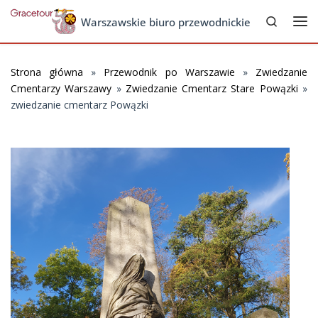
Search
Skip to content
Warszawskie biuro przewodnickie
Me
Strona główna
»
Przewodnik po Warszawie
»
Zwiedzanie
Cmentarzy Warszawy
»
Zwiedzanie Cmentarz Stare Powązki
»
zwiedzanie cmentarz Powązki