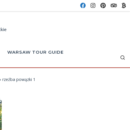
ckie
WARSAW TOUR GUIDE
Se
»
rzeźba powązki 1