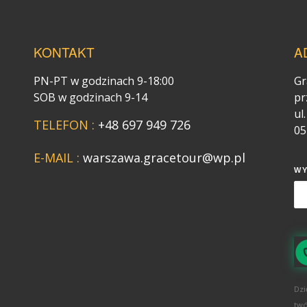
KONTAKT
A
PN-PT w godzinach 9-18:00
Gr
SOB w godzinach 9-14
pr
ul
TELEFON :
+48 697 949 726
05
E-MAIL :
warszawa.gracetour@wp.pl
W
Dzi
twó