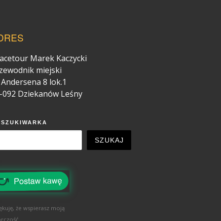
DRES
acetour Marek Kaczycki
zewodnik miejski
. Andersena 8 lok.1
-092 Dziekanów Leśny
YSZUKIWARKA
SZUKAJ
ękuję, że wspierasz moją
rczość