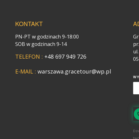
KONTAKT
A
PN-PT w godzinach 9-18:00
Gr
SOB w godzinach 9-14
pr
ul
TELEFON :
+48 697 949 726
05
E-MAIL :
warszawa.gracetour@wp.pl
W
Dzi
twó