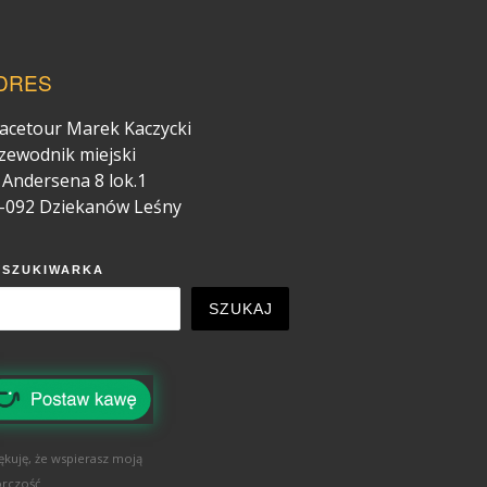
DRES
acetour Marek Kaczycki
zewodnik miejski
. Andersena 8 lok.1
-092 Dziekanów Leśny
YSZUKIWARKA
SZUKAJ
ękuję, że wspierasz moją
rczość