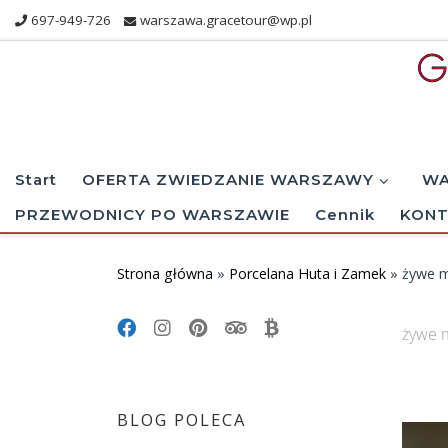
697-949-726
warszawa.gracetour@wp.pl
Skip to content
Start
OFERTA ZWIEDZANIE WARSZAWY
WA
PRZEWODNICY PO WARSZAWIE
Cennik
KONT
Strona główna
»
Porcelana Huta i Zamek
»
żywe 
żywe 
Im
BLOG POLECA