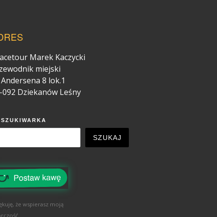
DRES
acetour Marek Kaczycki
zewodnik miejski
. Andersena 8 lok.1
-092 Dziekanów Leśny
YSZUKIWARKA
SZUKAJ
ękuję, że wspierasz moją
rczość