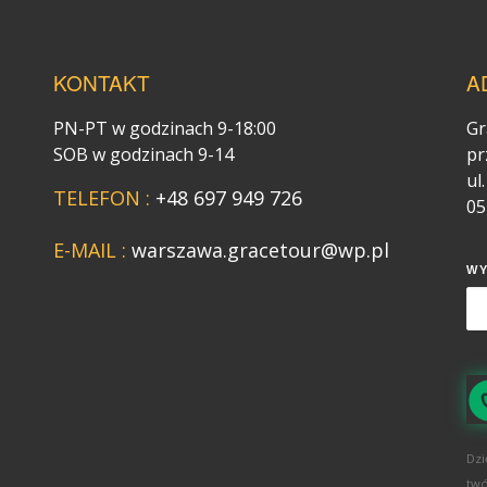
KONTAKT
A
PN-PT w godzinach 9-18:00
Gr
SOB w godzinach 9-14
pr
ul
TELEFON :
+48 697 949 726
05
E-MAIL :
warszawa.gracetour@wp.pl
W
Dzi
twó