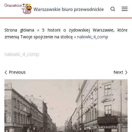
Search
Skip to content
Warszawskie biuro przewodnickie
Me
Strona główna
»
5 historii o żydowskiej Warszawie, które
zmienią Twoje spojrzenie na stolicę
»
nalewki_4_comp
nalewki_4_comp
Images navigation
Previous
Next