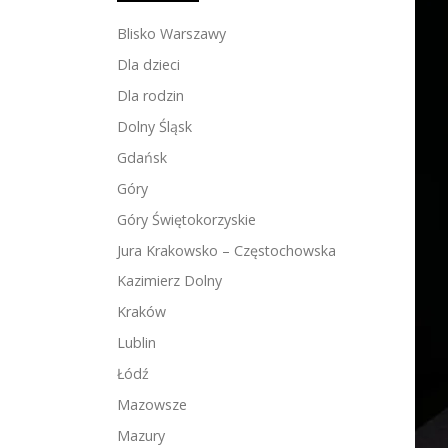
Blisko Warszawy
Dla dzieci
Dla rodzin
Dolny Śląsk
Gdańsk
Góry
Góry Świętokorzyskie
Jura Krakowsko – Częstochowska
Kazimierz Dolny
Kraków
Lublin
Łódź
Mazowsze
Mazury