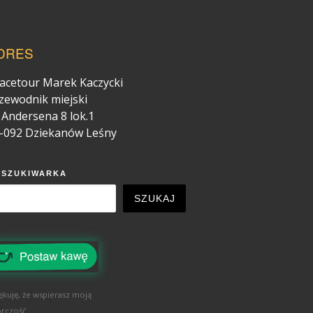
DRES
acetour Marek Kaczycki
zewodnik miejski
. Andersena 8 lok.1
-092 Dziekanów Leśny
YSZUKIWARKA
SZUKAJ
ękuję, że wspierasz moją
rczość