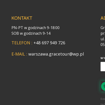
KONTAKT
A
PN-PT w godzinach 9-18:00
Gr
SOB w godzinach 9-14
pr
ul
TELEFON :
+48 697 949 726
05
E-MAIL :
warszawa.gracetour@wp.pl
W
Dzi
twó