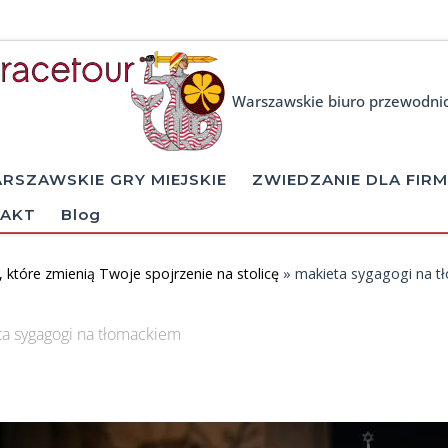
Warszawskie biuro przewodni
RSZAWSKIE GRY MIEJSKIE
ZWIEDZANIE DLA FIRM
AKT
Blog
, które zmienią Twoje spojrzenie na stolicę
»
makieta sygagogi na t
a sygagogi na tłomackiem
ages navigation