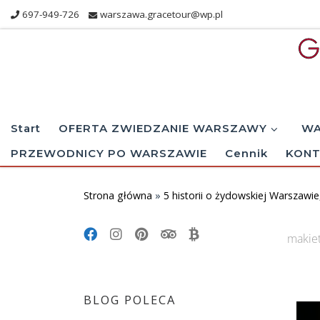
697-949-726
warszawa.gracetour@wp.pl
Skip to content
Start
OFERTA ZWIEDZANIE WARSZAWY
WA
PRZEWODNICY PO WARSZAWIE
Cennik
KONT
Strona główna
»
5 historii o żydowskiej Warszawie
makiet
Im
BLOG POLECA