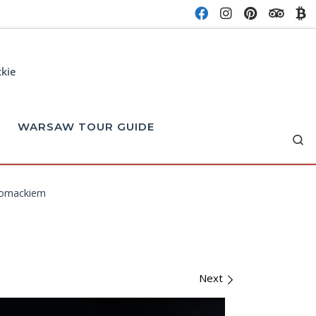
ckie
WARSAW TOUR GUIDE
Se
łomackiem
Next