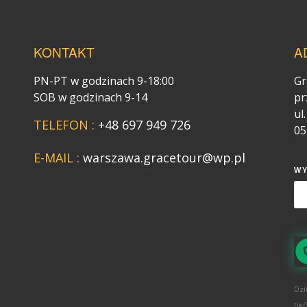
KONTAKT
A
PN-PT w godzinach 9-18:00
Gr
SOB w godzinach 9-14
pr
ul
TELEFON :
+48 697 949 726
05
E-MAIL :
warszawa.gracetour@wp.pl
W
Dzi
twó