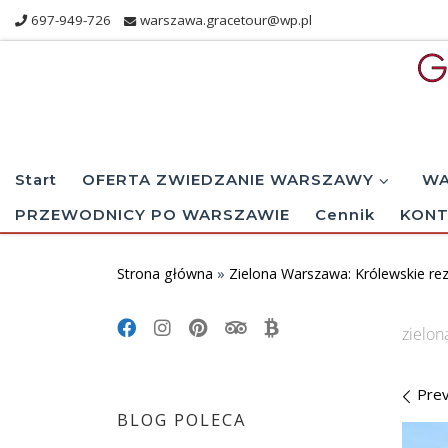
697-949-726
warszawa.gracetour@wp.pl
Skip to content
Start
OFERTA ZWIEDZANIE WARSZAWY
WA
PRZEWODNICY PO WARSZAWIE
Cennik
KONT
Strona główna
»
Zielona Warszawa: Królewskie rez
zielon
Im
Prev
BLOG POLECA