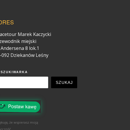
DRES
acetour Marek Kaczycki
zewodnik miejski
. Andersena 8 lok.1
-092 Dziekanów Leśny
YSZUKIWARKA
SZUKAJ
ękuję, że wspierasz moją
rczość