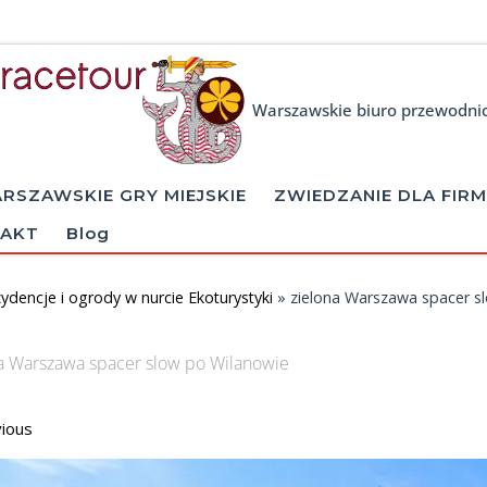
Warszawskie biuro przewodni
RSZAWSKIE GRY MIEJSKIE
ZWIEDZANIE DLA FIRM
AKT
Blog
ydencje i ogrody w nurcie Ekoturystyki
»
zielona Warszawa spacer s
a Warszawa spacer slow po Wilanowie
ages navigation
ious