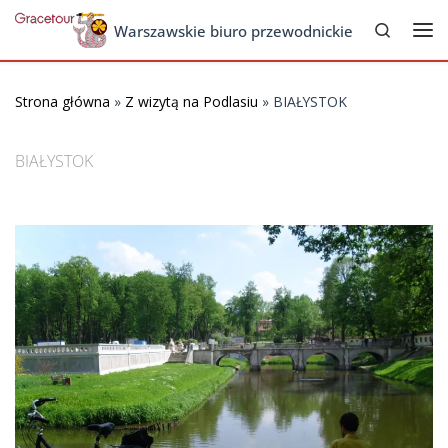
Search
Skip to content
Warszawskie biuro przewodnickie
Me
Strona główna
»
Z wizytą na Podlasiu
»
BIAŁYSTOK
BIAŁYSTOK
Images navigation