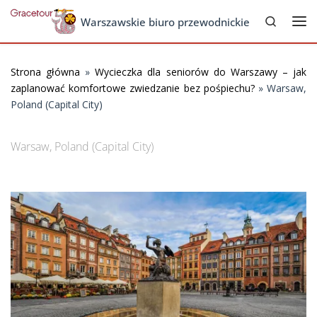
Search
Skip to content
Warszawskie biuro przewodnickie
Me
Strona główna
»
Wycieczka dla seniorów do Warszawy – jak
zaplanować komfortowe zwiedzanie bez pośpiechu?
»
Warsaw,
Poland (Capital City)
Warsaw, Poland (Capital City)
Images navigation