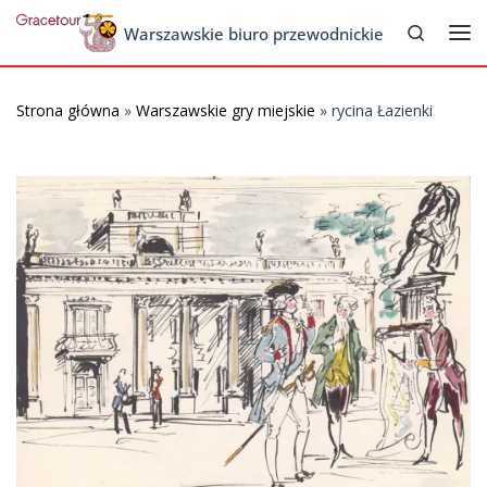
Search
Skip to content
Warszawskie biuro przewodnickie
Me
Strona główna
»
Warszawskie gry miejskie
»
rycina Łazienki