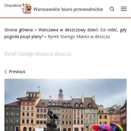
Search
Skip to content
Warszawskie biuro przewodnickie
Me
Strona główna
»
Warszawa w deszczowy dzień: Co robić, gdy
pogoda psuje plany?
»
Rynek Starego Miasta w deszczu
Rynek Starego Miasta w deszczu
Images navigation
Previous