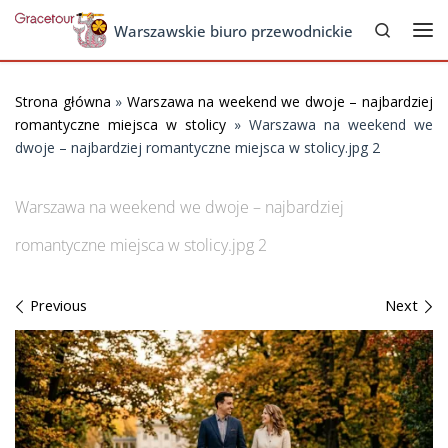
Search
Skip to content
Warszawskie biuro przewodnickie
Me
Strona główna
»
Warszawa na weekend we dwoje – najbardziej
romantyczne miejsca w stolicy
»
Warszawa na weekend we
dwoje – najbardziej romantyczne miejsca w stolicy.jpg 2
Warszawa na weekend we dwoje – najbardziej
romantyczne miejsca w stolicy.jpg 2
Images navigation
Previous
Next