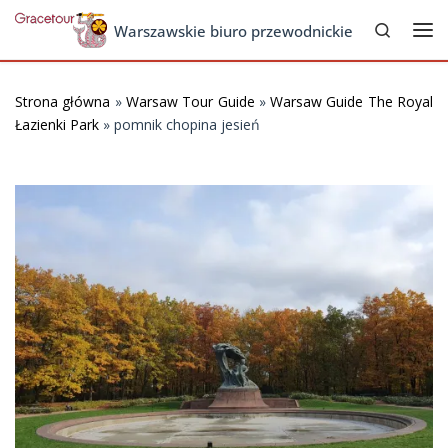
Search
Skip to content
Warszawskie biuro przewodnickie
Me
Strona główna
»
Warsaw Tour Guide
»
Warsaw Guide The Royal
Łazienki Park
»
pomnik chopina jesień