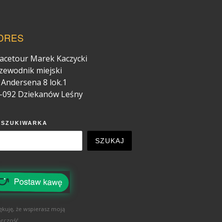
DRES
acetour Marek Kaczycki
zewodnik miejski
. Andersena 8 lok.1
-092 Dziekanów Leśny
YSZUKIWARKA
SZUKAJ
ękuję, że wspierasz moją
rczość