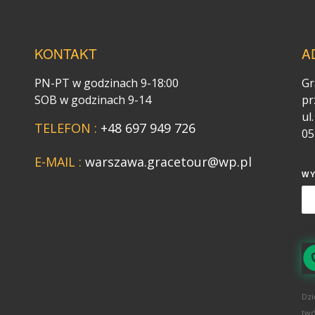
KONTAKT
A
PN-PT w godzinach 9-18:00
Gr
SOB w godzinach 9-14
pr
ul
TELEFON :
+48 697 949 726
05
E-MAIL :
warszawa.gracetour@wp.pl
W
Dzi
twó