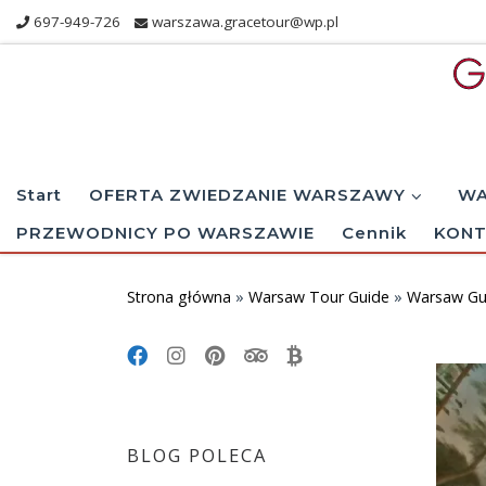
697-949-726
warszawa.gracetour@wp.pl
Skip to content
Start
OFERTA ZWIEDZANIE WARSZAWY
WA
PRZEWODNICY PO WARSZAWIE
Cennik
KONT
Strona główna
»
Warsaw Tour Guide
»
Warsaw Gui
BLOG POLECA