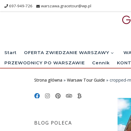
697-949-726
warszawa.gracetour@wp.pl
Skip to content
Start
OFERTA ZWIEDZANIE WARSZAWY
WA
PRZEWODNICY PO WARSZAWIE
Cennik
KONT
Strona główna
»
Warsaw Tour Guide
»
cropped-mu
BLOG POLECA