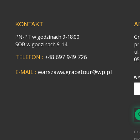
KONTAKT
A
PN-PT w godzinach 9-18:00
Gr
SOB w godzinach 9-14
pr
ul
TELEFON :
+48 697 949 726
05
E-MAIL :
warszawa.gracetour@wp.pl
W
Dzi
twó