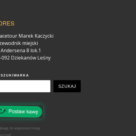
DRES
acetour Marek Kaczycki
zewodnik miejski
. Andersena 8 lok.1
-092 Dziekanów Leśny
YSZUKIWARKA
SZUKAJ
ękuję, że wspierasz moją
rczość