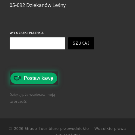
05-092 Dziekanów Leśny
WYSZUKIWARKA
SZUKAJ
Dziękuję, że wspierasz moją
twórczość
© 2026
Grace Tour biuro przewodnickie
–
Wszelkie prawa
zastrzeżone