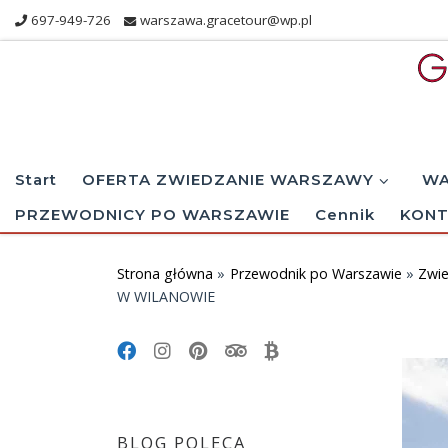
697-949-726
warszawa.gracetour@wp.pl
Skip to content
Start
OFERTA ZWIEDZANIE WARSZAWY
WA
PRZEWODNICY PO WARSZAWIE
Cennik
KONT
Strona główna
»
Przewodnik po Warszawie
»
Zwi
W WILANOWIE
BLOG POLECA