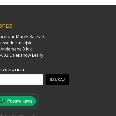
DRES
acetour Marek Kaczycki
zewodnik miejski
. Andersena 8 lok.1
-092 Dziekanów Leśny
YSZUKIWARKA
SZUKAJ
ękuję, że wspierasz moją