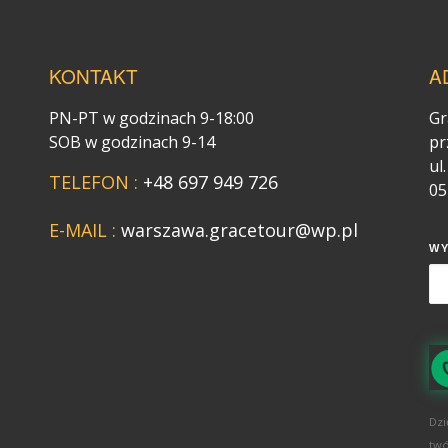
KONTAKT
A
PN-PT w godzinach 9-18:00
Gr
SOB w godzinach 9-14
pr
ul
TELEFON :
+48 697 949 726
05
E-MAIL :
warszawa.gracetour@wp.pl
W
Dzi
twó