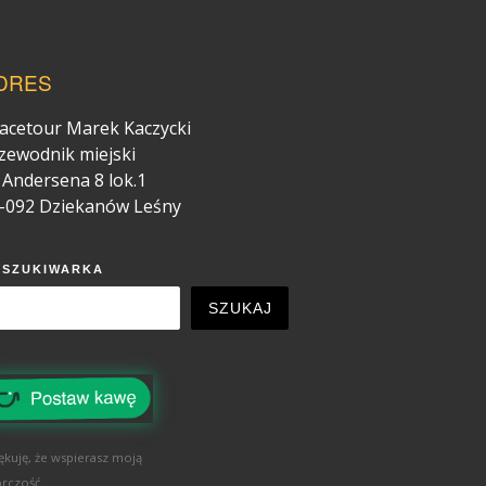
DRES
acetour Marek Kaczycki
zewodnik miejski
. Andersena 8 lok.1
-092 Dziekanów Leśny
YSZUKIWARKA
SZUKAJ
ękuję, że wspierasz moją
rczość